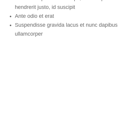
hendrerit justo, id suscipit
Ante odio et erat
Suspendisse gravida lacus et nunc dapibus
ullamcorper
You don’t build a
business, you build