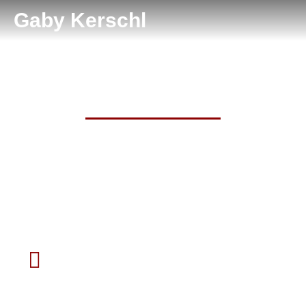
Gaby Kerschl
We are hiring!
Project manager