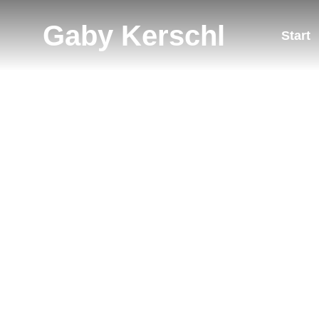
Gaby Kerschl
Start
Te